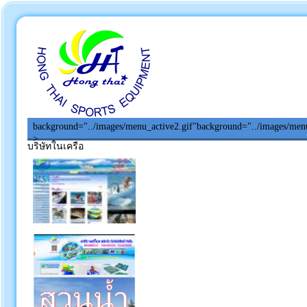
background="../images/menu_active2.gif"
background="../images/menu
>
บริษัทในเครือ
หน้าหลัก