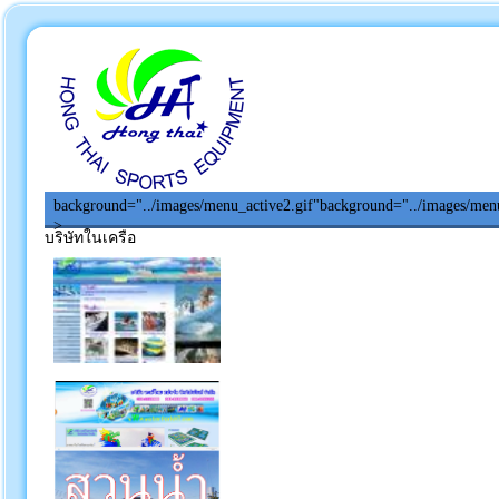
background="../images/menu_active2.gif"
background="../images/menu
>
บริษัทในเครือ
หน้าหลัก